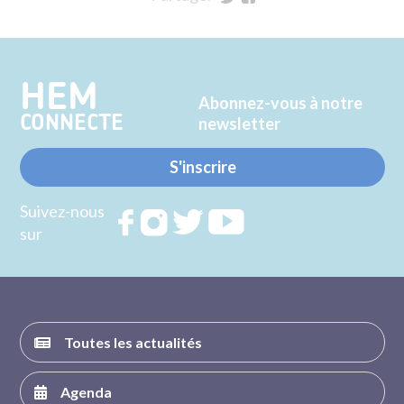
sur
sur
Twitter
Facebook
HEM
Abonnez-vous à notre
CONNECTE
newsletter
S'inscrire
Suivez-nous
Rejoignez
Rejoignez
Rejoignez
Rejoignez
sur
nous sur
nous sur
nous sur
nous sur
FACEBOOK
INSTAGRAM
TWITTER
YOUTUBE
Toutes les actualités
Agenda