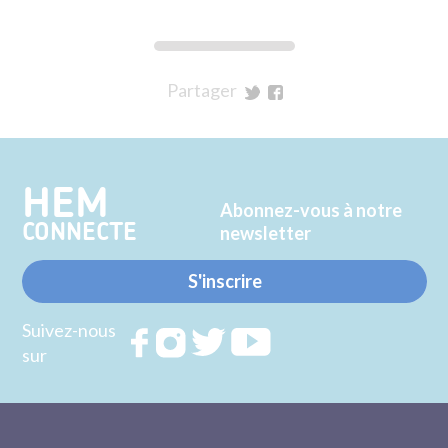
Partager
sur
sur
Twitter
Facebook
HEM
Abonnez-vous à notre
CONNECTE
newsletter
S'inscrire
Suivez-nous
Rejoignez
Rejoignez
Rejoignez
Rejoignez
sur
nous sur
nous sur
nous sur
nous sur
FACEBOOK
INSTAGRAM
TWITTER
YOUTUBE