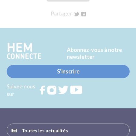
Partager
sur
sur
Twitter
Facebook
HEM
Abonnez-vous à notre
CONNECTE
newsletter
S'inscrire
Suivez-nous
Rejoignez
Rejoignez
Rejoignez
Rejoignez
sur
nous sur
nous sur
nous sur
nous sur
FACEBOOK
INSTAGRAM
TWITTER
YOUTUBE
Toutes les actualités