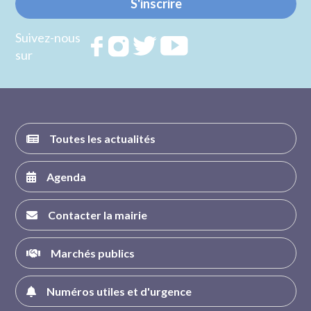
S'inscrire
Suivez-nous
Rejoignez
Rejoignez
Rejoignez
Rejoignez
sur
nous sur
nous sur
nous sur
nous sur
FACEBOOK
INSTAGRAM
TWITTER
YOUTUBE
Toutes les actualités
Agenda
Contacter la mairie
Marchés publics
Numéros utiles et d'urgence