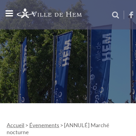
Accueil
>
Évenements
>
[ANNULÉ] Marché
nocturne