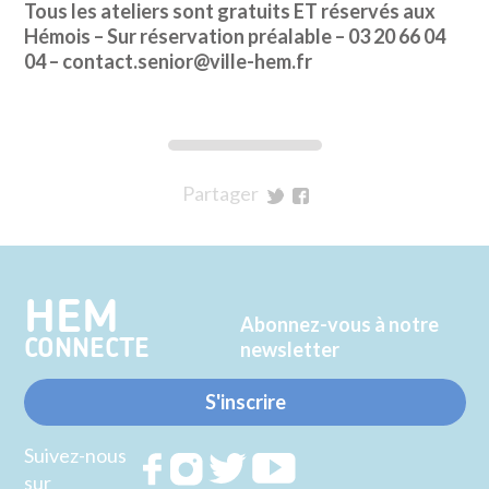
Tous les ateliers sont gratuits ET réservés aux
Hémois – Sur réservation préalable – 03 20 66 04
04 – contact.senior@ville-hem.fr
Partager
sur
sur
Twitter
Facebook
HEM
Abonnez-vous à notre
CONNECTE
newsletter
S'inscrire
Suivez-nous
Rejoignez
Rejoignez
Rejoignez
Rejoignez
sur