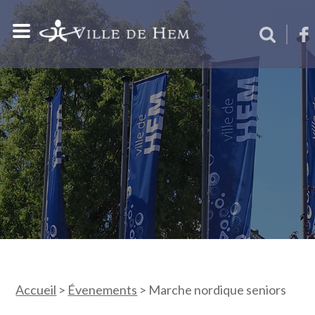
Accueil
>
Évenements
>
Marche nordique seniors