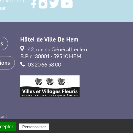
Suivez-nous
Rejoignez
Rejoignez
Rejoignez
Rejoignez
sur
nous sur
nous sur
nous sur
nous sur
FACEBOOK
INSTAGRAM
TWITTER
YOUTUBE
Hôtel de Ville De Hem
cs
42, rue du Général Leclerc
B.P. n°30001 - 59510 HEM
tions
03 20 66 58 00
tact
ccepter
Politique de confidentialité
Personnaliser