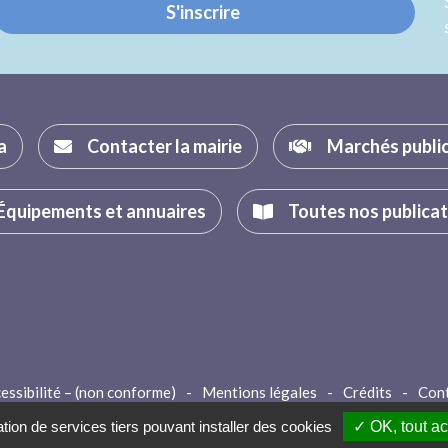
S'inscrire
a
Contacter la mairie
Marchés publi
Équipements et annuaires
Toutes nos publica
essibilité – (non conforme)
-
Mentions légales
-
Crédits
-
Con
ation de services tiers pouvant installer des cookies
✓ OK, tout a