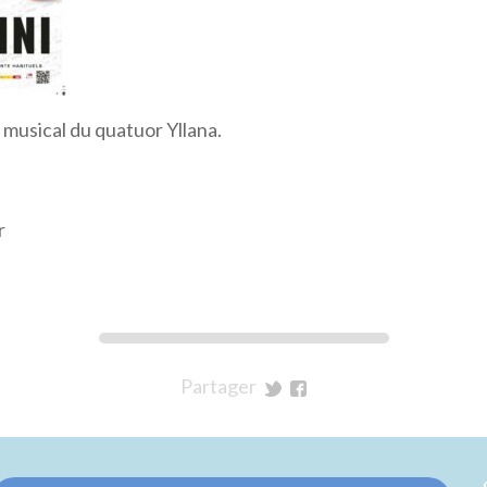
musical du quatuor Yllana.
r
Partager
sur
sur
Twitter
Facebook