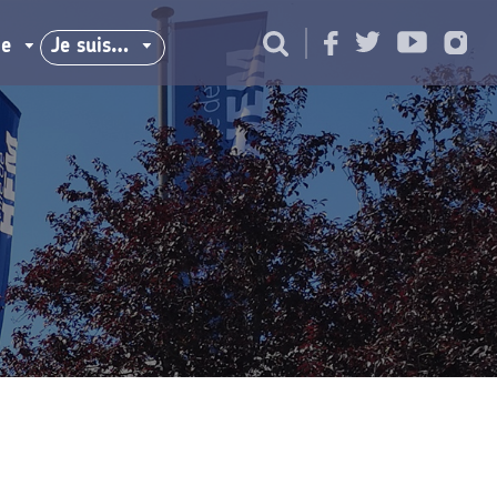
ie
Je suis…