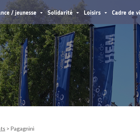
ance / jeunesse
Solidarité
Loisirs
Cadre de v
ts
>
Pagagnini