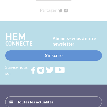
Partager
sur
sur
Twitter
Facebook
HEM
Abonnez-vous à notre
CONNECTE
newsletter
S'inscrire
Suivez-nous
Rejoignez
Rejoignez
Rejoignez
Rejoignez
sur
nous sur
nous sur
nous sur
nous sur
FACEBOOK
INSTAGRAM
TWITTER
YOUTUBE
Toutes les actualités