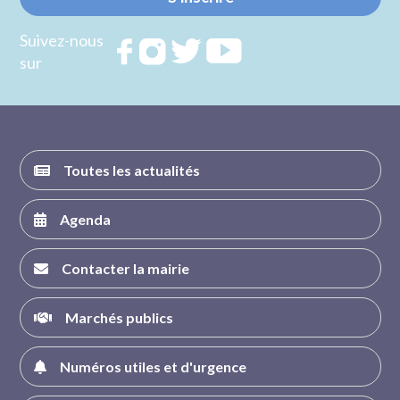
Suivez-nous
Rejoignez
Rejoignez
Rejoignez
Rejoignez
sur
nous sur
nous sur
nous sur
nous sur
FACEBOOK
INSTAGRAM
TWITTER
YOUTUBE
Toutes les actualités
Agenda
Contacter la mairie
Marchés publics
Numéros utiles et d'urgence