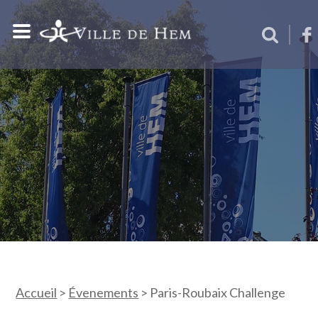
Accueil
>
Évenements
>
Paris-Roubaix Challenge