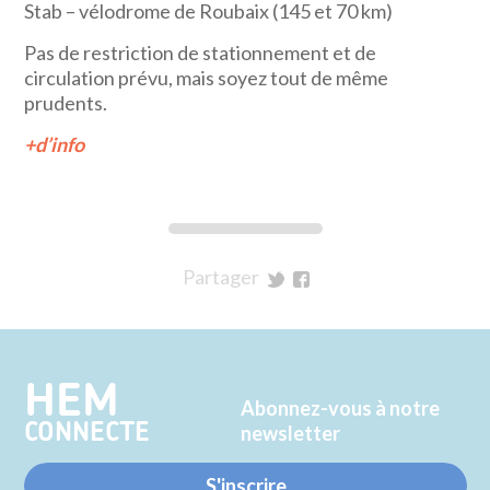
Stab – vélodrome de Roubaix (145 et 70 km)
Pas de restriction de stationnement et de
circulation prévu, mais soyez tout de même
prudents.
+d’info
Partager
sur
sur
Twitter
Facebook
HEM
Abonnez-vous à notre
CONNECTE
newsletter
S'inscrire