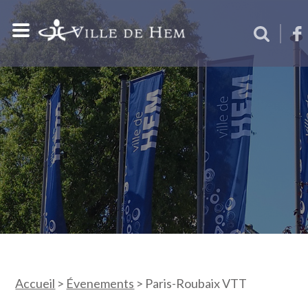
Accueil
>
Évenements
>
Paris-Roubaix VTT