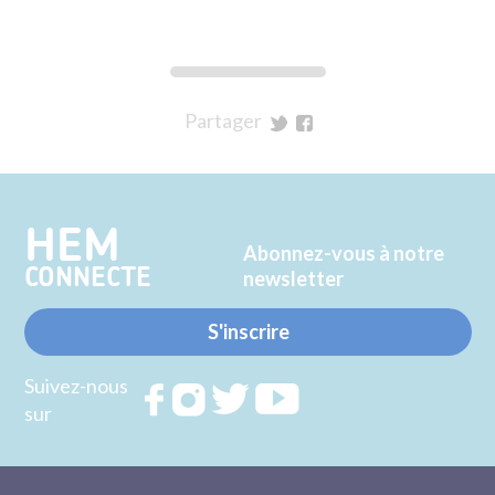
Partager
sur
sur
Twitter
Facebook
HEM
Abonnez-vous à notre
CONNECTE
newsletter
S'inscrire
Suivez-nous
Rejoignez
Rejoignez
Rejoignez
Rejoignez
sur
nous sur
nous sur
nous sur
nous sur
FACEBOOK
INSTAGRAM
TWITTER
YOUTUBE