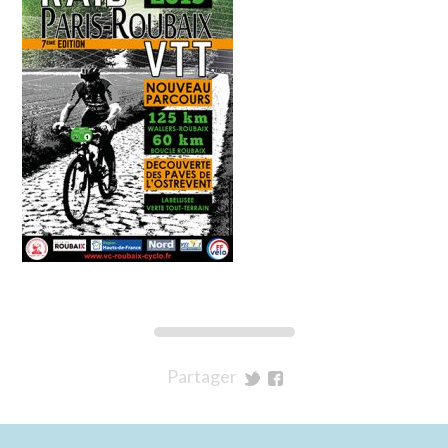
Partager
sur
sur
Twitter
Facebook