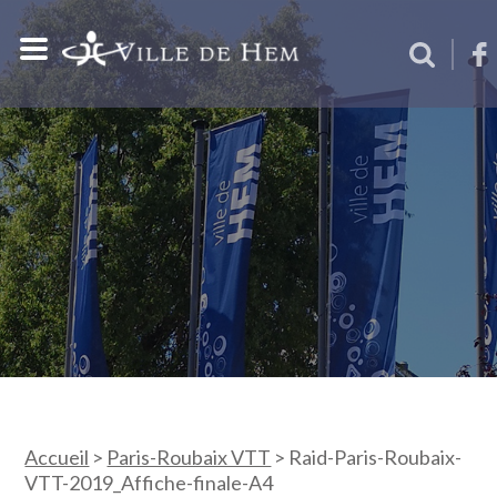
Accueil
>
Paris-Roubaix VTT
>
Raid-Paris-Roubaix-
VTT-2019_Affiche-finale-A4