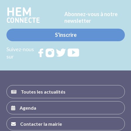
HEM
Abonnez-vous à notre
CONNECTE
newsletter
S'inscrire
Suivez-nous
Rejoignez
Rejoignez
Rejoignez
Rejoignez
sur
nous sur
nous sur
nous sur
nous sur
FACEBOOK
INSTAGRAM
TWITTER
YOUTUBE
Toutes les actualités
Agenda
Contacter la mairie