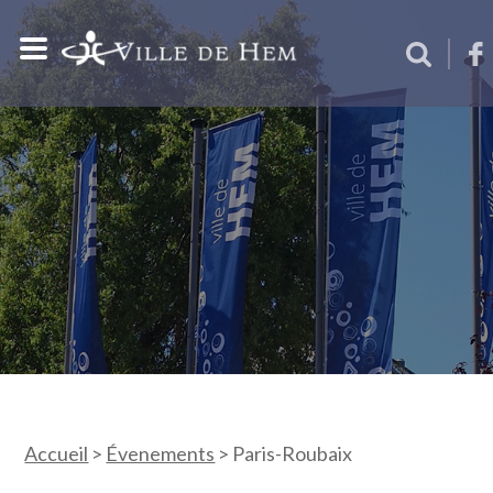
Accueil
>
Évenements
>
Paris-Roubaix