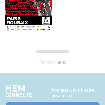
Partager
sur
sur
Twitter
Facebook
HEM
Abonnez-vous à notre
CONNECTE
newsletter