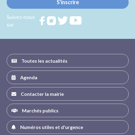
S'inscrire
Suivez-nous
Rejoignez
Rejoignez
Rejoignez
Rejoignez
sur
nous sur
nous sur
nous sur
nous sur
FACEBOOK
INSTAGRAM
TWITTER
YOUTUBE
Toutes les actualités
Agenda
Contacter la mairie
Marchés publics
Numéros utiles et d'urgence