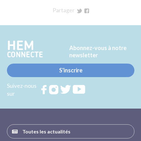
Partager
sur
sur
Twitter
Facebook
HEM
Abonnez-vous à notre
CONNECTE
newsletter
S'inscrire
Suivez-nous
Rejoignez
Rejoignez
Rejoignez
Rejoignez
sur
nous sur
nous sur
nous sur
nous sur
FACEBOOK
INSTAGRAM
TWITTER
YOUTUBE
Toutes les actualités