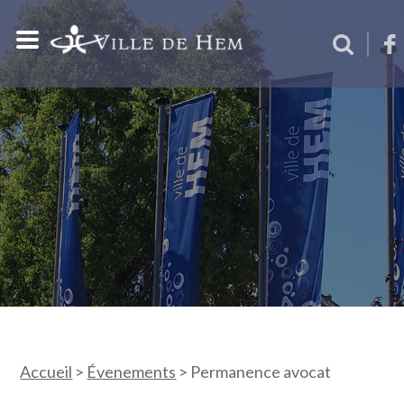
Accueil
>
Évenements
>
Permanence avocat