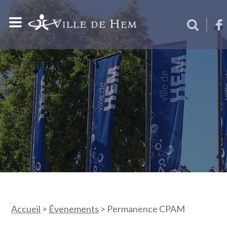
Accueil
>
Évenements
>
Permanence CPAM