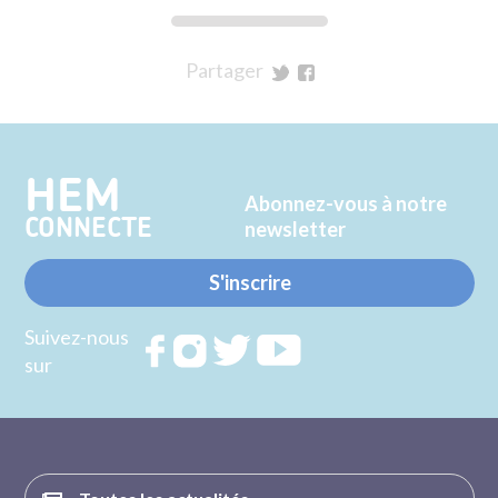
Partager
sur
sur
Twitter
Facebook
HEM
Abonnez-vous à notre
CONNECTE
newsletter
S'inscrire
Suivez-nous
Rejoignez
Rejoignez
Rejoignez
Rejoignez
sur
nous sur
nous sur
nous sur
nous sur
FACEBOOK
INSTAGRAM
TWITTER
YOUTUBE