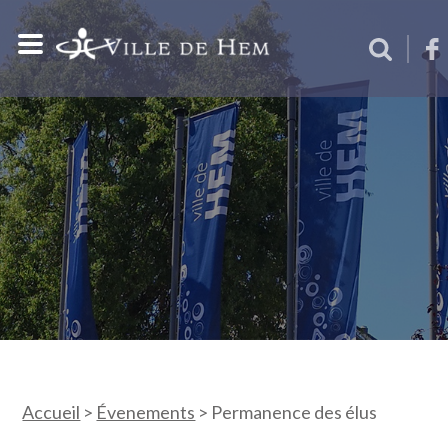
Accueil
>
Évenements
>
Permanence des élus