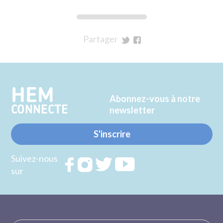
Partager
sur
sur
Twitter
Facebook
HEM
Abonnez-vous à notre
CONNECTE
newsletter
S'inscrire
Suivez-nous
Rejoignez
Rejoignez
Rejoignez
Rejoignez
sur
nous sur
nous sur
nous sur
nous sur
FACEBOOK
INSTAGRAM
TWITTER
YOUTUBE