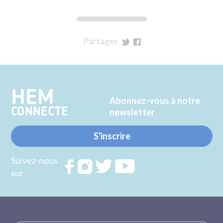
Partager
sur
sur
Twitter
Facebook
HEM
Abonnez-vous à notre
CONNECTE
newsletter
S'inscrire
Suivez-nous
Rejoignez
Rejoignez
Rejoignez
Rejoignez
sur
nous sur
nous sur
nous sur
nous sur
FACEBOOK
INSTAGRAM
TWITTER
YOUTUBE