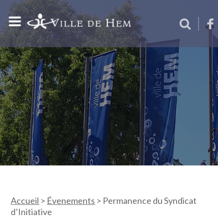
Accueil
>
Évenements
>
Permanence du Syndicat
d’Initiative