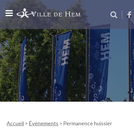
Accueil
>
Évenements
>
Permanence huissier