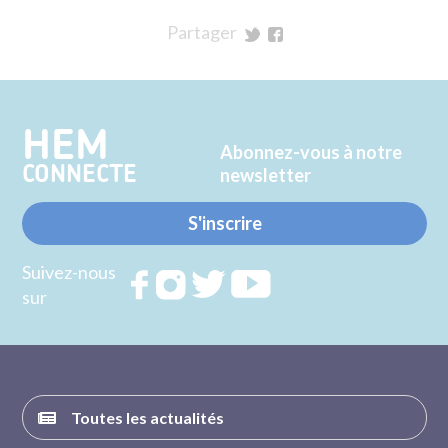
Partager
sur
sur
Twitter
Facebook
HEM
Abonnez-vous à notre
CONNECTE
newsletter
S'inscrire
Suivez-nous
Rejoignez
Rejoignez
Rejoignez
Rejoignez
sur
nous sur
nous sur
nous sur
nous sur
FACEBOOK
INSTAGRAM
TWITTER
YOUTUBE
Toutes les actualités