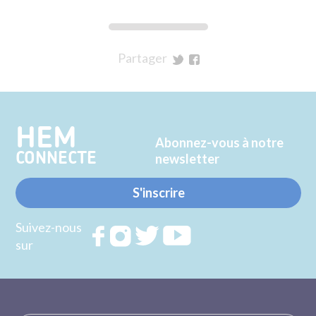
Partager
sur
sur
Twitter
Facebook
HEM
Abonnez-vous à notre
CONNECTE
newsletter
S'inscrire
Suivez-nous
Rejoignez
Rejoignez
Rejoignez
Rejoignez
sur
nous sur
nous sur
nous sur
nous sur
FACEBOOK
INSTAGRAM
TWITTER
YOUTUBE