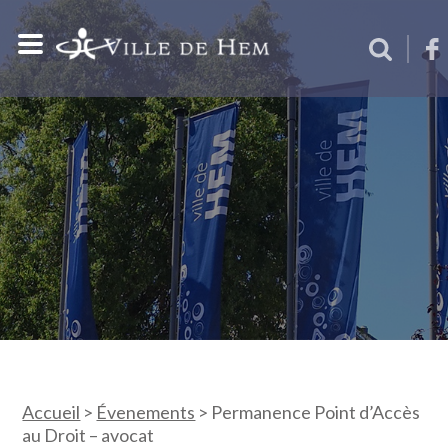
Accueil
>
Évenements
>
Permanence Point d’Accès
au Droit – avocat