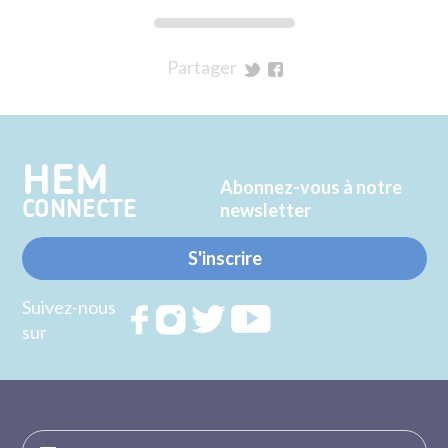
Partager
sur
sur
Twitter
Facebook
HEM
Abonnez-vous à notre
CONNECTE
newsletter
S'inscrire
Suivez-nous
Rejoignez
Rejoignez
Rejoignez
Rejoignez
sur
nous sur
nous sur
nous sur
nous sur
FACEBOOK
INSTAGRAM
TWITTER
YOUTUBE