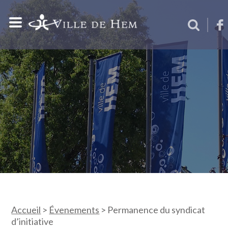
Accueil
>
Évenements
>
Permanence du syndicat
d’initiative