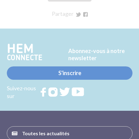
Partager
sur
sur
Twitter
Facebook
HEM
Abonnez-vous à notre
CONNECTE
newsletter
S'inscrire
Suivez-nous
Rejoignez
Rejoignez
Rejoignez
Rejoignez
sur
nous sur
nous sur
nous sur
nous sur
FACEBOOK
INSTAGRAM
TWITTER
YOUTUBE
Toutes les actualités