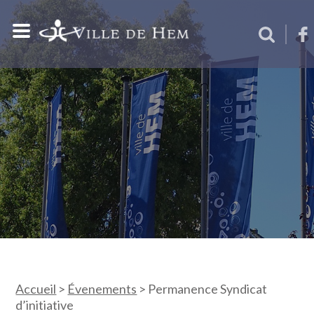
Accueil
>
Évenements
>
Permanence Syndicat
d’initiative