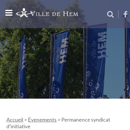
Accueil
>
Évenements
>
Permanence syndicat
d’initiative