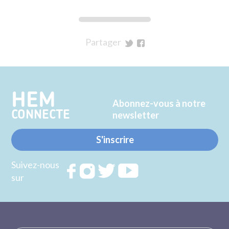
Partager
sur
sur
Twitter
Facebook
HEM
Abonnez-vous à notre
CONNECTE
newsletter
S'inscrire
Suivez-nous
Rejoignez
Rejoignez
Rejoignez
Rejoignez
sur
nous sur
nous sur
nous sur
nous sur
FACEBOOK
INSTAGRAM
TWITTER
YOUTUBE