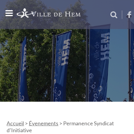
Accueil
>
Évenements
>
Permanence Syndicat
d’Initiative