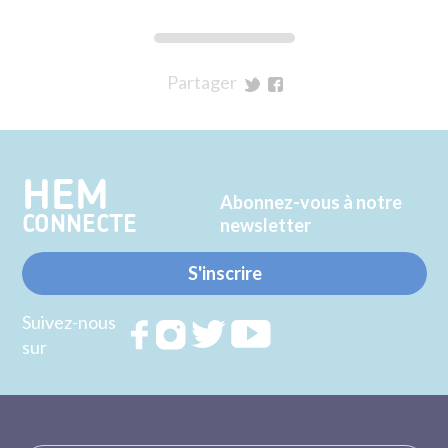
Partager
sur
sur
Twitter
Facebook
HEM
Abonnez-vous à notre
CONNECTE
newsletter
S'inscrire
Suivez-nous
Rejoignez
Rejoignez
Rejoignez
Rejoignez
sur
nous sur
nous sur
nous sur
nous sur
FACEBOOK
INSTAGRAM
TWITTER
YOUTUBE