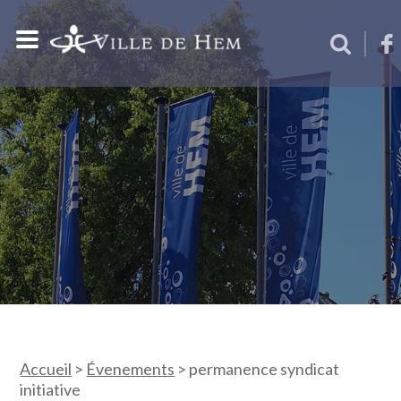
Accueil
>
Évenements
>
permanence syndicat
initiative