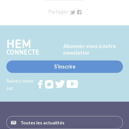
Partager
sur
sur
Twitter
Facebook
HEM
Abonnez-vous à notre
CONNECTE
newsletter
S'inscrire
Suivez-nous
Rejoignez
Rejoignez
Rejoignez
Rejoignez
sur
nous sur
nous sur
nous sur
nous sur
FACEBOOK
INSTAGRAM
TWITTER
YOUTUBE
Toutes les actualités