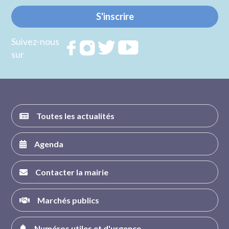
S'inscrire
Suivez-nous
Rejoignez
Rejoignez
Rejoignez
Rejoignez
sur
nous sur
nous sur
nous sur
nous sur
FACEBOOK
INSTAGRAM
TWITTER
YOUTUBE
Toutes les actualités
Agenda
Contacter la mairie
Marchés publics
Numéros utiles et d'urgence