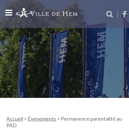
Accueil
>
Évenements
>
Permanence parentalité au
PAD