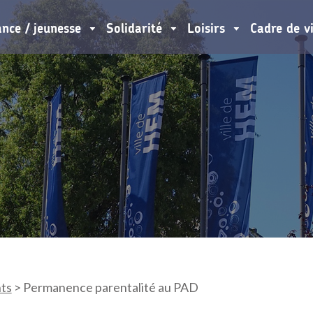
ance / jeunesse
Solidarité
Loisirs
Cadre de v
ts
>
Permanence parentalité au PAD