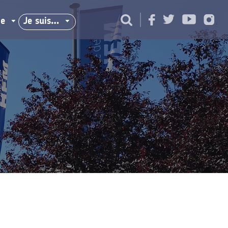
ie
Je suis…