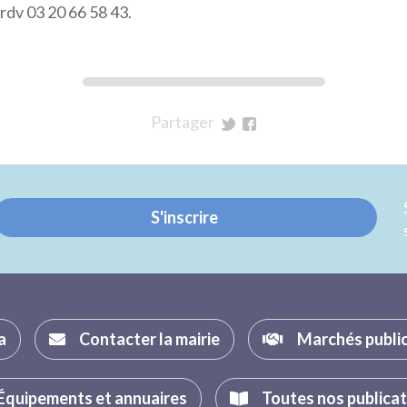
dv 03 20 66 58 43.
Partager
sur
sur
Twitter
Facebook
S'inscrire
a
Contacter la mairie
Marchés publi
Équipements et annuaires
Toutes nos publica