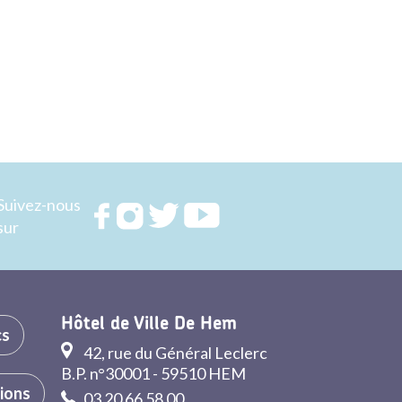
Suivez-nous
Rejoignez
Rejoignez
Rejoignez
Rejoignez
sur
nous sur
nous sur
nous sur
nous sur
FACEBOOK
INSTAGRAM
TWITTER
YOUTUBE
Hôtel de Ville De Hem
cs
42, rue du Général Leclerc
B.P. n°30001 - 59510 HEM
tions
03 20 66 58 00