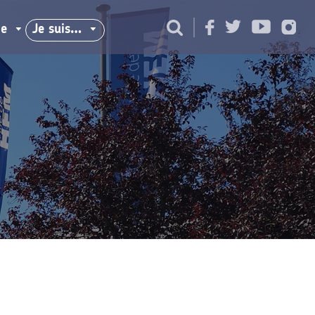
ie
Je suis…