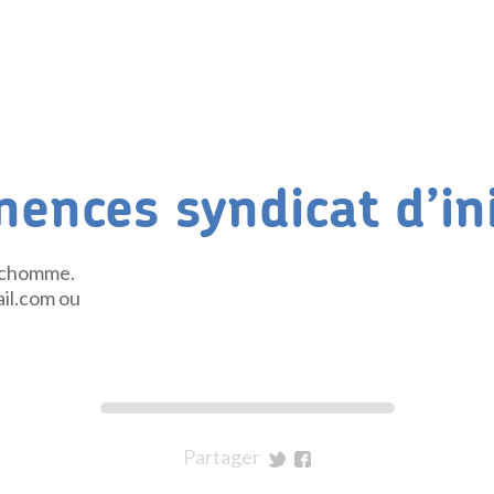
ences syndicat d’ini
nchomme.
il.com ou
Partager
sur
sur