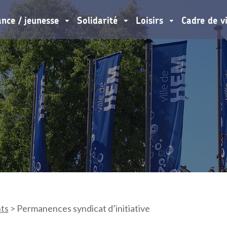
ance / jeunesse
Solidarité
Loisirs
Cadre de v
ts
>
Permanences syndicat d’initiative