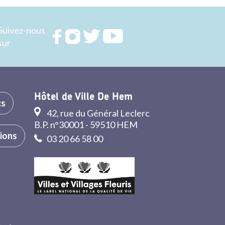
Suivez-nous
Rejoignez
Rejoignez
Rejoignez
Rejoignez
sur
nous sur
nous sur
nous sur
nous sur
FACEBOOK
INSTAGRAM
TWITTER
YOUTUBE
Hôtel de Ville De Hem
cs
42, rue du Général Leclerc
B.P. n°30001 - 59510 HEM
tions
03 20 66 58 00