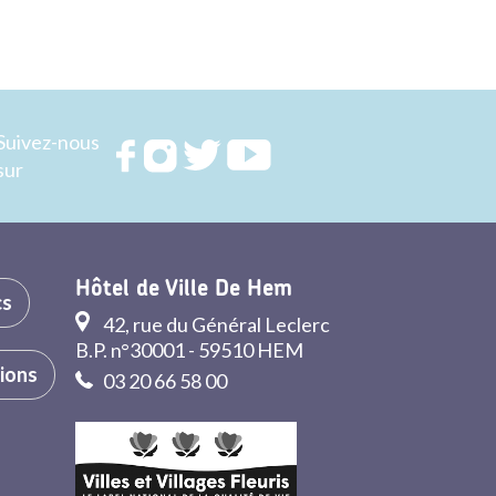
Suivez-nous
Rejoignez
Rejoignez
Rejoignez
Rejoignez
sur
nous sur
nous sur
nous sur
nous sur
FACEBOOK
INSTAGRAM
TWITTER
YOUTUBE
Hôtel de Ville De Hem
cs
42, rue du Général Leclerc
B.P. n°30001 - 59510 HEM
tions
03 20 66 58 00