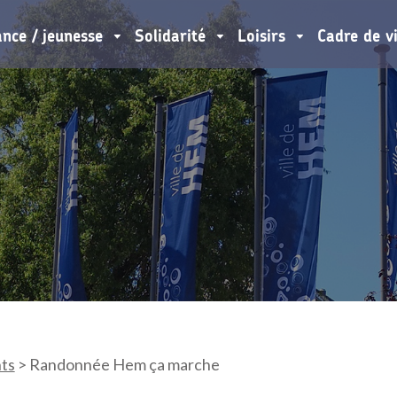
ance / jeunesse
Solidarité
Loisirs
Cadre de v
ts
>
Randonnée Hem ça marche