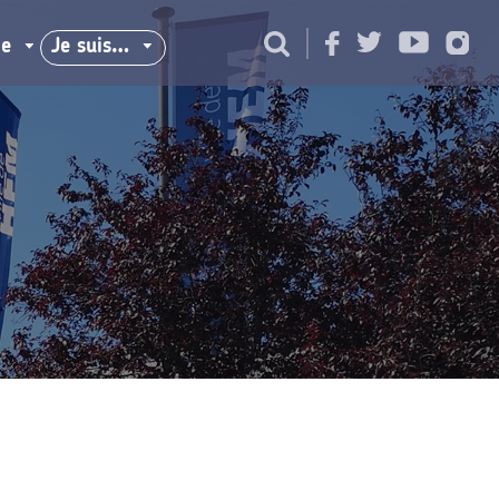
ie
Je suis…