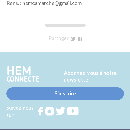
Rens. : hemcamarche@gmail.com
Partager
sur
sur
Twitter
Facebook
HEM
Abonnez-vous à notre
CONNECTE
newsletter
S'inscrire
Suivez-nous
Rejoignez
Rejoignez
Rejoignez
Rejoignez
sur
nous sur
nous sur
nous sur
nous sur
FACEBOOK
INSTAGRAM
TWITTER
YOUTUBE