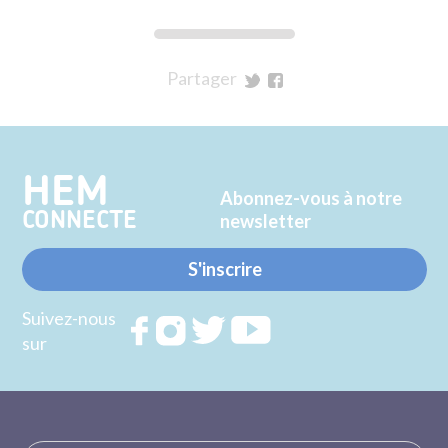
Partager
sur
sur
Twitter
Facebook
HEM
Abonnez-vous à notre
CONNECTE
newsletter
S'inscrire
Suivez-nous
Rejoignez
Rejoignez
Rejoignez
Rejoignez
sur
nous sur
nous sur
nous sur
nous sur
FACEBOOK
INSTAGRAM
TWITTER
YOUTUBE