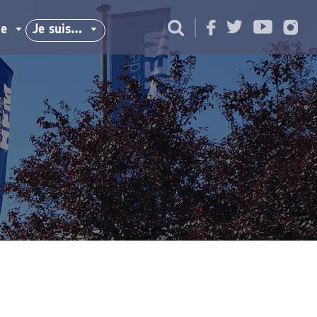
ie
Je suis…