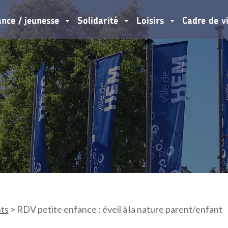
ance / jeunesse
Solidarité
Loisirs
Cadre de v
ts
>
RDV petite enfance : éveil à la nature parent/enfant