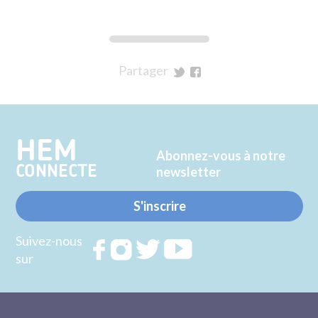
Partager
sur
sur
Twitter
Facebook
HEM
Abonnez-vous à notre
CONNECTE
newsletter
S'inscrire
Suivez-nous
Rejoignez
Rejoignez
Rejoignez
Rejoignez
sur
nous sur
nous sur
nous sur
nous sur
FACEBOOK
INSTAGRAM
TWITTER
YOUTUBE