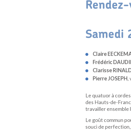
Rendez-v
Samedi 
Claire EECKEM
Frédéric DAUD
Clarisse RINAL
Pierre JOSEPH
,
L
e quatuor à cordes 
des Hauts-de-France 
travailler ensemble 
Le goût commun pou
souci de perfection,