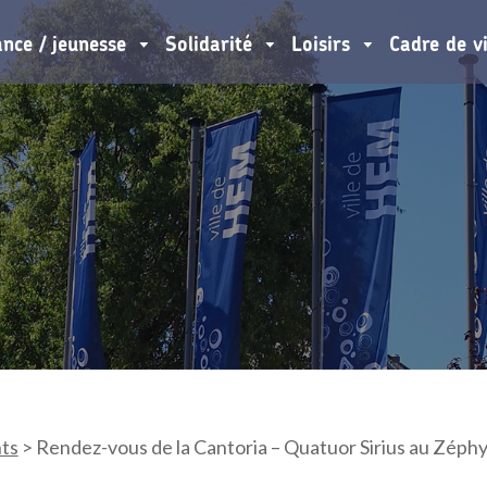
ance / jeunesse
Solidarité
Loisirs
Cadre de v
ts
>
Rendez-vous de la Cantoria – Quatuor Sirius au Zéphy