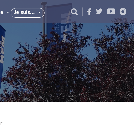
ie
Je suis…
r