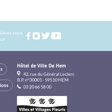
Suivez-nous
Rejoignez
Rejoignez
Rejoignez
Rejoignez
sur
nous sur
nous sur
nous sur
nous sur
FACEBOOK
INSTAGRAM
TWITTER
YOUTUBE
Hôtel de Ville De Hem
cs
42, rue du Général Leclerc
B.P. n°30001 - 59510 HEM
tions
03 20 66 58 00