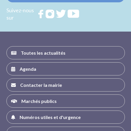
Suivez-nous
Rejoignez
Rejoignez
Rejoignez
Rejoignez
sur
nous sur
nous sur
nous sur
nous sur
FACEBOOK
INSTAGRAM
TWITTER
YOUTUBE
Toutes les actualités
Agenda
Contacter la mairie
Marchés publics
Numéros utiles et d'urgence