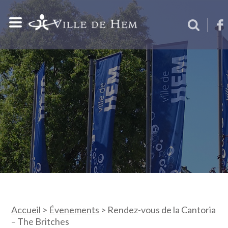
Accueil
>
Évenements
>
Rendez-vous de la Cantoria
– The Britches