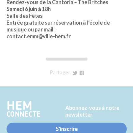
Rendez-vous de la Cantoria – The Britches
Samedi 6 juin à 18h
Salle des Fêtes
Entrée gratuite sur réservation à l’école de
musique ou par mail :
contact.emm@ville-hem.fr
Partager
sur
sur
Twitter
Facebook
HEM
Abonnez-vous à notre
CONNECTE
newsletter
S'inscrire