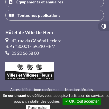
Équipements et annuaires
Toutes nos publications
Hôtel de Ville De Hem
42, rue du Général Leclerc
B.P. n°30001 - 59510 HEM
03 20 66 58 00
Accessibilité – (non conforme)
-
Mentions légales
-
Crédits
-
Contact
En continuant de défiler,
vous acceptez l'utilisation de services ti
pouvant installer des cookies
✓ OK, tout accepter
Politique de confidentialité
Personnaliser