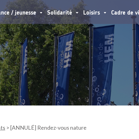
ance / jeunesse
Solidarité
Loisirs
Cadre de v
ts
>
[ANNULÉ] Rendez-vous nature