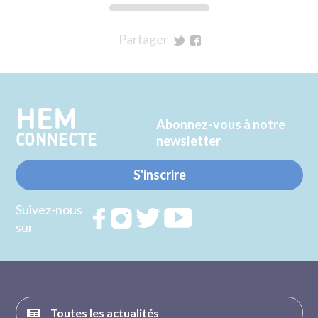
Partager
sur
sur
Twitter
Facebook
HEM
Abonnez-vous à notre
CONNECTE
newsletter
S'inscrire
Suivez-nous
Rejoignez
Rejoignez
Rejoignez
Rejoignez
sur
nous sur
nous sur
nous sur
nous sur
FACEBOOK
INSTAGRAM
TWITTER
YOUTUBE
Toutes les actualités