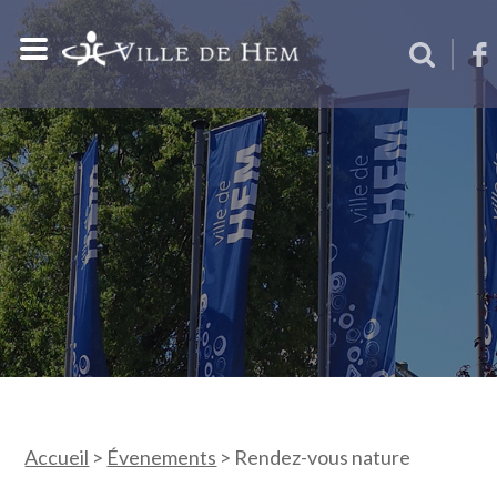
Accueil
>
Évenements
>
Rendez-vous nature