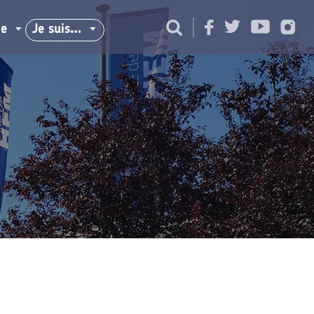
ie
Je suis…