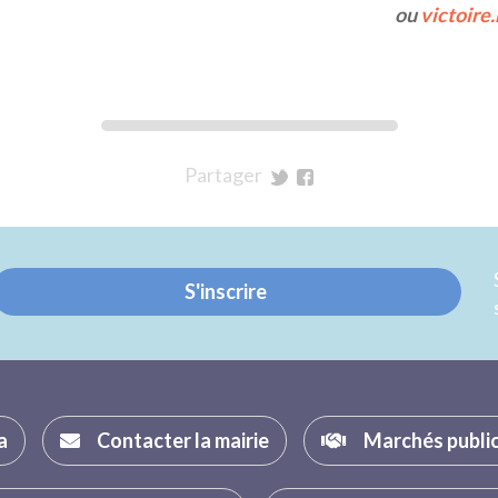
ou
victoire
Partager
sur
sur
Twitter
Facebook
S'inscrire
a
Contacter la mairie
Marchés publi