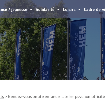
ance / jeunesse
Solidarité
Loisirs
Cadre de v
ts
>
Rendez-vous petite enfance : atelier psychomotricité