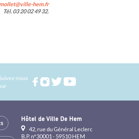
.mollet@ville-hem.fr
Tél. 03 20 02 49 32.
Suivez-nous
Rejoignez
Rejoignez
Rejoignez
Rejoignez
sur
nous sur
nous sur
nous sur
nous sur
FACEBOOK
INSTAGRAM
TWITTER
YOUTUBE
Hôtel de Ville De Hem
cs
42, rue du Général Leclerc
B.P. n°30001 - 59510 HEM