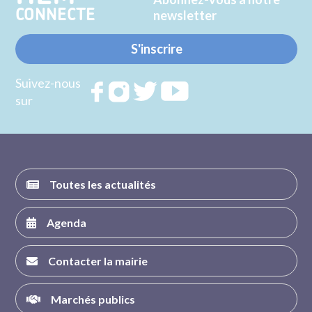
CONNECTE
newsletter
S'inscrire
Suivez-nous
Rejoignez
Rejoignez
Rejoignez
Rejoignez
sur
nous sur
nous sur
nous sur
nous sur
FACEBOOK
INSTAGRAM
TWITTER
YOUTUBE
Toutes les actualités
Agenda
Contacter la mairie
Marchés publics