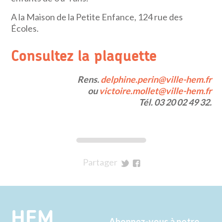
A la Maison de la Petite Enfance, 124 rue des
Écoles.
Consultez la plaquette
Rens.
delphine.perin@ville-hem.fr
ou
victoire.mollet@ville-hem.fr
Tél. 03 20 02 49 32.
Partager
sur
sur
Twitter
Facebook
HEM
Abonnez-vous à notre