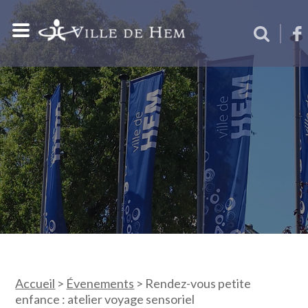
Accueil
>
Évenements
>
Rendez-vous petite
enfance : atelier voyage sensoriel