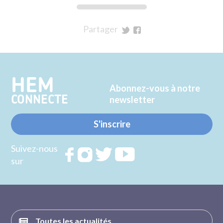
Partager
sur
sur
Twitter
Facebook
HEM
Abonnez-vous à notre
CONNECTE
newsletter
S'inscrire
Suivez-nous
Rejoignez
Rejoignez
Rejoignez
Rejoignez
sur
nous sur
nous sur
nous sur
nous sur
FACEBOOK
INSTAGRAM
TWITTER
YOUTUBE
Toutes les actualités