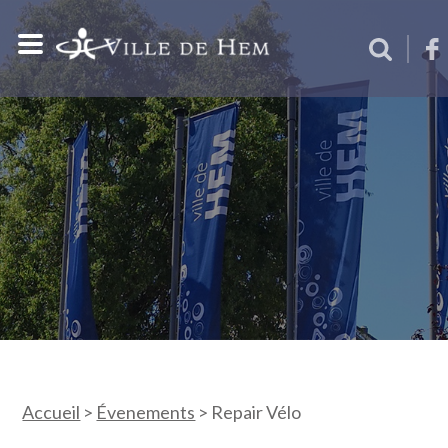
Accueil
>
Évenements
>
Repair Vélo