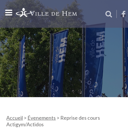
Accueil
>
Évenements
>
Reprise des cours
Actigym/Actidos