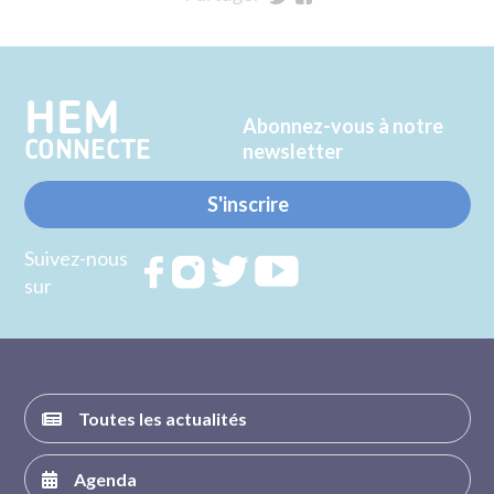
sur
sur
Twitter
Facebook
HEM
Abonnez-vous à notre
CONNECTE
newsletter
S'inscrire
Suivez-nous
Rejoignez
Rejoignez
Rejoignez
Rejoignez
sur
nous sur
nous sur
nous sur
nous sur
FACEBOOK
INSTAGRAM
TWITTER
YOUTUBE
Toutes les actualités
Agenda