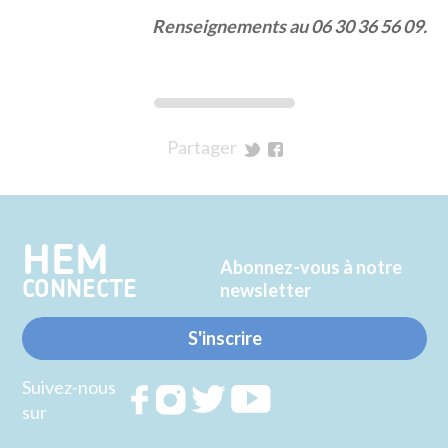
Renseignements au 06 30 36 56 09.
Partager
sur
sur
Twitter
Facebook
HEM
Abonnez-vous à notre
CONNECTE
newsletter
S'inscrire
Suivez-nous
Rejoignez
Rejoignez
Rejoignez
Rejoignez
sur
nous sur
nous sur
nous sur
nous sur