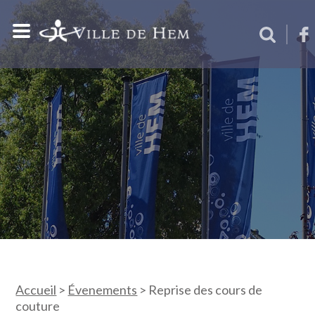
Accueil
>
Évenements
>
Reprise des cours de
couture