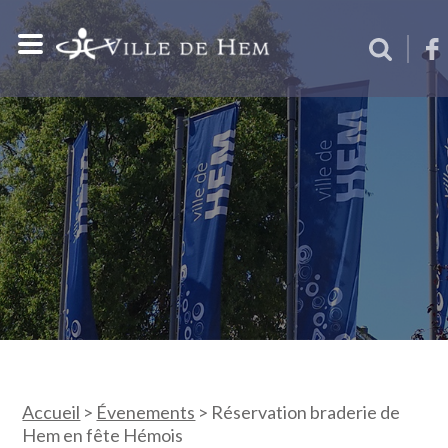
Accueil
>
Évenements
>
Réservation braderie de
Hem en fête Hémois