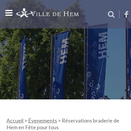
Accueil
>
Évenements
>
Réservations braderie de
Hem en Fête pour tous