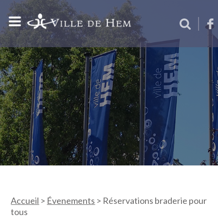
Accueil
>
Évenements
>
Réservations braderie pour
tous