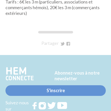
Tarifs : 6€ les 3 m (particuliers, associations et
commerçants hémois), 20€ les 3 m (commerçants
extérieurs)
Partager
sur
sur
Twitter
Facebook
HEM
Abonnez-vous à notre
CONNECTE
newsletter
S'inscrire
Suivez-nous
Rejoignez
Rejoignez
Rejoignez
Rejoignez
sur