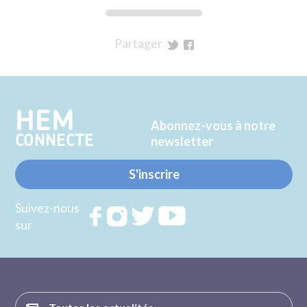
Partager
sur
sur
Twitter
Facebook
HEM
Abonnez-vous à notre
CONNECTE
newsletter
S'inscrire
Suivez-nous
Rejoignez
Rejoignez
Rejoignez
Rejoignez
sur
nous sur
nous sur
nous sur
nous sur
FACEBOOK
INSTAGRAM
TWITTER
YOUTUBE