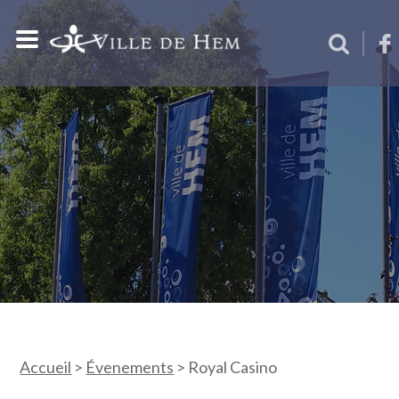
Accueil
>
Évenements
>
Royal Casino