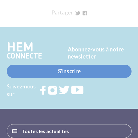
Partager
sur
sur
Twitter
Facebook
HEM
Abonnez-vous à notre
CONNECTE
newsletter
S'inscrire
Suivez-nous
Rejoignez
Rejoignez
Rejoignez
Rejoignez
sur
nous sur
nous sur
nous sur
nous sur
FACEBOOK
INSTAGRAM
TWITTER
YOUTUBE
Toutes les actualités