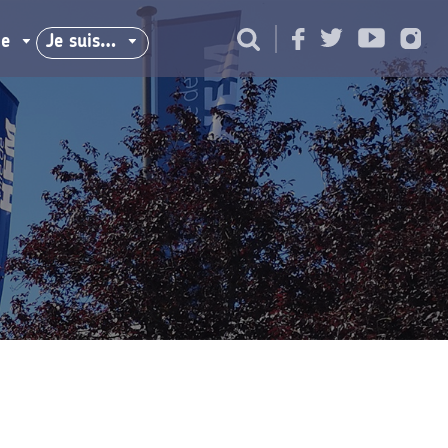
ie
Je suis…