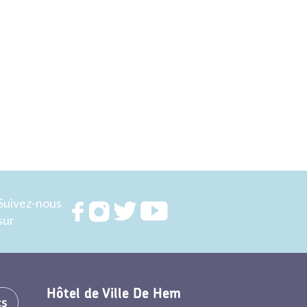
Suivez-nous
Rejoignez
Rejoignez
Rejoignez
Rejoignez
sur
nous sur
nous sur
nous sur
nous sur
FACEBOOK
INSTAGRAM
TWITTER
YOUTUBE
Hôtel de Ville De Hem
cs