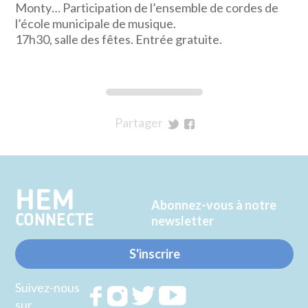
Monty… Participation de l’ensemble de cordes de
l’école municipale de musique.
17h30, salle des fêtes. Entrée gratuite.
Partager
sur
sur
Twitter
Facebook
HEM
Abonnez-vous à notre
CONNECTE
newsletter
S'inscrire
Suivez-nous
Rejoignez
Rejoignez
Rejoignez
Rejoignez
sur