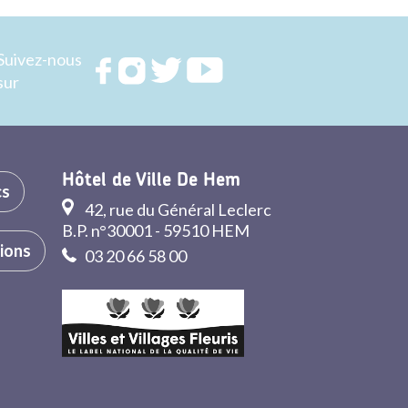
Suivez-nous
Rejoignez
Rejoignez
Rejoignez
Rejoignez
sur
nous sur
nous sur
nous sur
nous sur
FACEBOOK
INSTAGRAM
TWITTER
YOUTUBE
Hôtel de Ville De Hem
cs
42, rue du Général Leclerc
B.P. n°30001 - 59510 HEM
tions
03 20 66 58 00