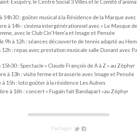
aint-Exupéry, le Centre Social 3 Villes et le Comité d’anim
à 14h30 : goûter musical à la Résidence de la Marque ave
re à 14h : cinéma intergénérationnel avec « Le Masque de 
mme, avec le Club Cin’Hem’a et Image et Pensée
de 9h à 12h : séances découverte de tennis adapté au Hem
à 12h : repas avec prestation musicale salle Dunant avec P
à 15h30 : Spectacle « Claude François de A à Z » au Zéphyr
re à 13h : visite ferme et brasserie avec Image et Pensée
à 15h : loto goûter à la résidence Les Aulnes
re à 16h : concert « Fugain fait Bandapart »au Zéphyr
Partager
sur
sur