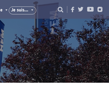
ie
Je suis…