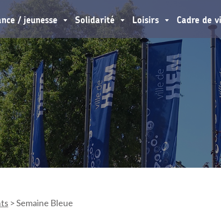
ance / jeunesse
Solidarité
Loisirs
Cadre de v
ts
>
Semaine Bleue