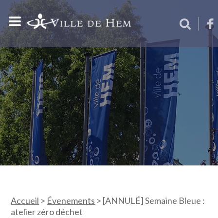
Accueil
>
Évenements
>
[ANNULÉ] Semaine Bleue :
atelier zéro déchet