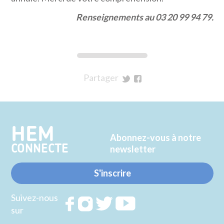
Renseignements au 03 20 99 94 79.
Partager
sur
sur
Twitter
Facebook
HEM
Abonnez-vous à notre
CONNECTE
newsletter
S'inscrire
Suivez-nous
Rejoignez
Rejoignez
Rejoignez
Rejoignez
sur
nous sur
nous sur
nous sur
nous sur