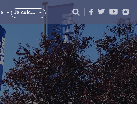
ie
Je suis…