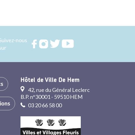
Suivez-nous
Rejoignez
Rejoignez
Rejoignez
Rejoignez
sur
nous sur
nous sur
nous sur
nous sur
FACEBOOK
INSTAGRAM
TWITTER
YOUTUBE
Hôtel de Ville De Hem
cs
42, rue du Général Leclerc
B.P. n°30001 - 59510 HEM
tions
03 20 66 58 00