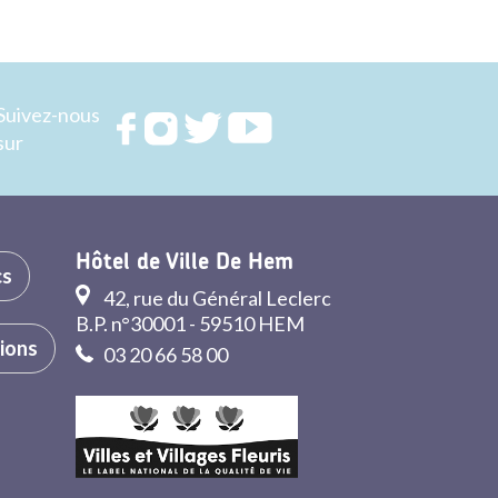
Suivez-nous
Rejoignez
Rejoignez
Rejoignez
Rejoignez
sur
nous sur
nous sur
nous sur
nous sur
FACEBOOK
INSTAGRAM
TWITTER
YOUTUBE
Hôtel de Ville De Hem
cs
42, rue du Général Leclerc
B.P. n°30001 - 59510 HEM
tions
03 20 66 58 00