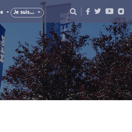
ie
Je suis…