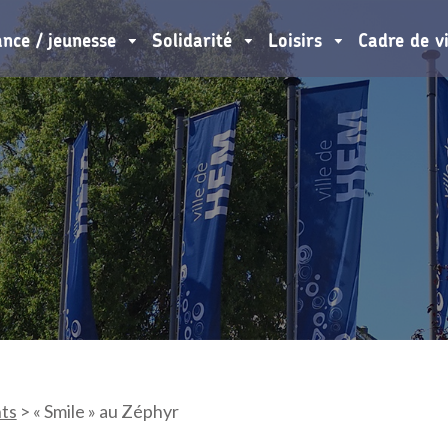
ance / jeunesse
Solidarité
Loisirs
Cadre de v
ts
>
« Smile » au Zéphyr